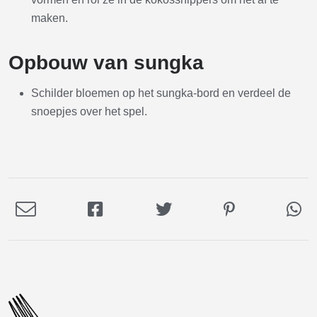
maken.
Opbouw van sungka
Schilder bloemen op het sungka-bord en verdeel de
snoepjes over het spel.
Deel
Deel
Deel
Deel
De
via
op
op
op
via
E-
Facebook
Twitter
Pinterest
Wh
mail