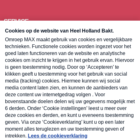
SERVICE
Over Omroep MAX
Pers
Contact
Algemene voorwaarden
Privacyverklaring
Cookieverklaring
Kwetsbaarheid melden
Registreren
Inloggen
E-meel? Schrijf je in voor de
Heel Holland Bakt nieuwsbrief
Volg
Volg
Volg
Volg
ons
ons
ons
op
op
op
E-