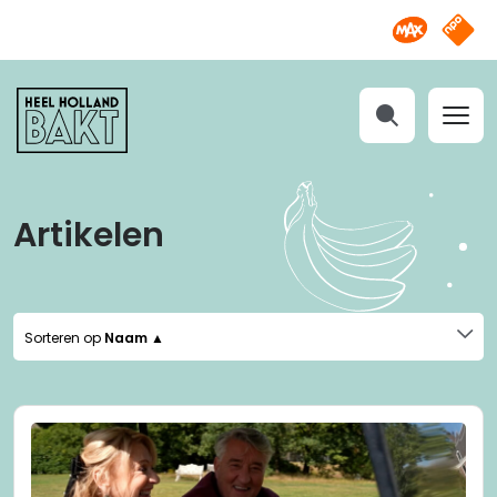
Omroep M
NPO S
Heel
Holland
Bakt
Zoeken
Artikelen
Sorteren op
Naam ▲