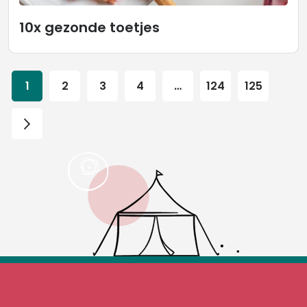
10x gezonde toetjes
1
2
3
4
…
124
125