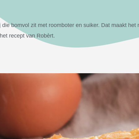
j die bomvol zit met roomboter en suiker. Dat maakt het 
het recept van Robèrt.