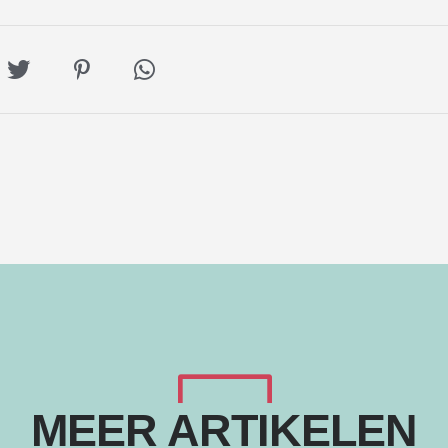
Deel
Deel
Deel
op
op
via
book
Twitter
Pinterest
Whatsapp
MEER ARTIKELEN