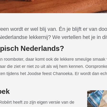
een wordt er wel blij van. Én je blijft er van do
ederlandse lekkernij? We vertellen het je in dit 
ypisch Nederlands?
n roomboter, daar komt ook de lekkere smeuïge smaak 
r die ziet er niet zo uit als wij hem kennen. Oorspronke
ten tijdens het Joodse feest Chanoeka. Er wordt dan ec
oek
Robèrt heeft zo zijn eigen versie van de