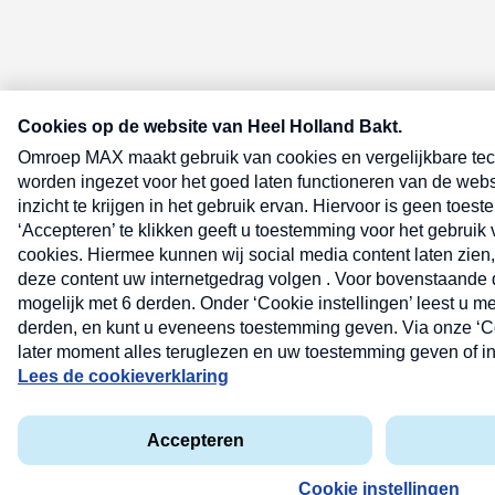
E-meel? Schrijf je in voor de Heel 
nieuwsbrief
E-
mailadres
(Vereist)
Lees hier de
privacyverklaring
.