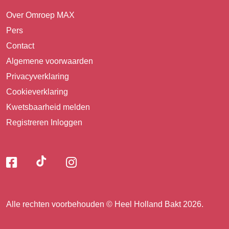
Over Omroep MAX
Pers
Contact
Algemene voorwaarden
Privacyverklaring
Cookieverklaring
Kwetsbaarheid melden
Registreren
Inloggen
Volg
Volg
Volg
Volg
ons
ons
ons
op
op
op
ons
TikTok
Facebook
Instagram
Alle rechten voorbehouden © Heel Holland Bakt 2026.
op