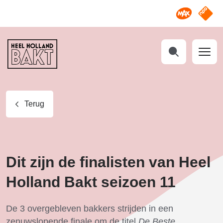
Omroep M
NPO S
Heel
Holland
Bakt
Zoeken
Terug
Dit zijn de finalisten van Heel
Holland Bakt seizoen 11
De 3 overgebleven bakkers strijden in een
zenuwslopende finale om de titel
De
Beste