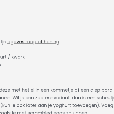
t
utje
agavesiroop of honing
urt / kwark
e
deze met het ei in een kommetje of een diep bor
aneel. Wil je een zoetere variant, dan is een scheut
 (kun je ook later aan je yoghurt toevoegen). Voeg 
zoals je met scrambled eggs zou doen.