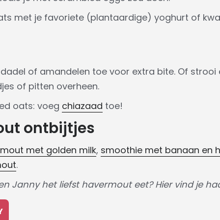
ts met je favoriete (plantaardige) yoghurt of kwark
dadel of amandelen toe voor extra bite. Of strooi er,
jes of pitten overheen.
led oats: voeg
chiazaad
toe!
t ontbijtjes
mout met golden milk
,
smoothie met banaan en 
mout
.
 Janny het liefst havermout eet? Hier vind je haa
Y