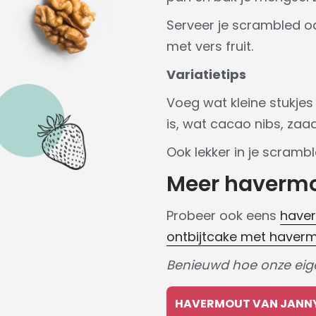
Serveer je scrambled oa
met vers fruit.
Variatietips
Voeg wat kleine stukjes 
is, wat cacao nibs, zaad
Ook lekker in je scramb
Meer havermou
Probeer ook eens
haver
ontbijtcake met haver
Benieuwd hoe onze eigen
HAVERMOUT VAN JANN