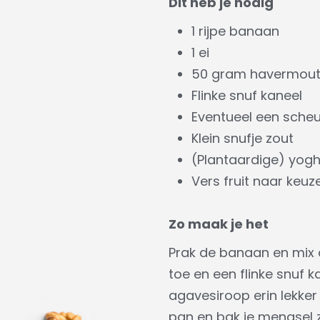
Dit heb je nodig
1 rijpe banaan
1 ei
50 gram havermou
Flinke snuf kaneel
Eventueel een sche
Klein snufje zout
(Plantaardige) yogh
Vers fruit naar keuz
Zo maak je het
Prak de banaan en mix 
toe en een flinke snuf k
agavesiroop erin lekker
pan en bak je mengsel 