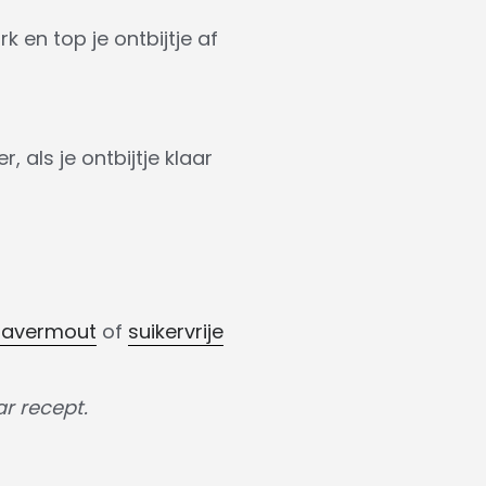
 en top je ontbijtje af
 als je ontbijtje klaar
havermout
of
suikervrije
r recept.