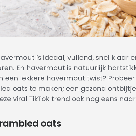
avermout is ideaal, vullend, snel klaar e
ren. En havermout is natuurlijk hartstik
in een lekkere havermout twist? Probee
ed oats te maken; een gezond ontbijtje 
deze viral TikTok trend ook nog eens naa
crambled oats