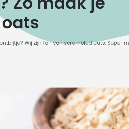
? Zo maak je
 oats
ntbijtje? Wij zijn fan van scrambled oats. Super ma