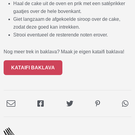
Haal de cake uit de oven en prik met een satéprikker
gaatjes over de hele bovenkant.
Giet langzaam de afgekoelde siroop over de cake,
zodat deze goed kan intrekken.
Strooi eventueel de resterende noten erover.
Nog meer trek in baklava? Maak je eigen kataifi baklava!
KATAIFI BAKLAVA
Deel
Deel
Deel
Deel
De
via
op
op
op
via
E-
Facebook
Twitter
Pinterest
Wh
mail