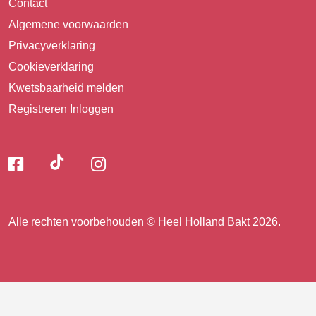
Contact
Algemene voorwaarden
Privacyverklaring
Cookieverklaring
Kwetsbaarheid melden
Registreren
Inloggen
Volg
Volg
Volg
Volg
ons
ons
ons
op
op
op
ons
TikTok
Facebook
Instagram
Alle rechten voorbehouden © Heel Holland Bakt 2026.
op
facebook