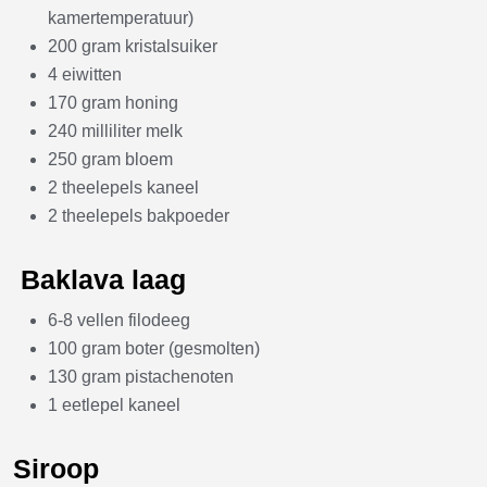
kamertemperatuur)
200 gram kristalsuiker
4 eiwitten
170 gram honing
240 milliliter melk
250 gram bloem
2 theelepels kaneel
2 theelepels bakpoeder
Baklava laag
6-8 vellen filodeeg
100 gram boter (gesmolten)
130 gram pistachenoten
1 eetlepel kaneel
Siroop