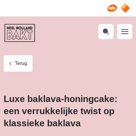
Omroep M
NPO S
Heel
Holland
Bakt
Zoeken
Terug
Luxe baklava-honingcake:
een verrukkelijke twist op
klassieke baklava