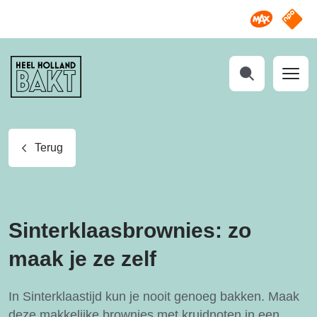
Omroep M
NPO S
Heel
Holland
Bakt
Zoeken
Terug
Sinterklaasbrownies: zo
maak je ze zelf
In Sinterklaastijd kun je nooit genoeg bakken. Maak
deze makkelijke brownies met kruidnoten in een