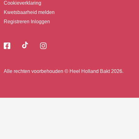
Cookieverklaring
Kwetsbaarheid melden
Registreren
Inloggen
Volg
Volg
Volg
Volg
ons
ons
ons
op
op
op
ons
TikTok
Facebook
Instagram
Alle rechten voorbehouden © Heel Holland Bakt 2026.
op
facebook