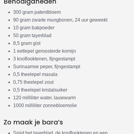
Benodigdheden
300 gram patentbloem
90 gram zwarte mungbonen, 24 uur geweekt
10 gram bakpoeder
50 gram tayerblad
8,5 gram gist
1 eetlepel geroosterde komijn
3 knoflooktenen, fijngestampt
Surinaamse peper, fijngestampt
0,5 theelepel masala
0,75 theelepel zout
0,5 theelepel kristalsuiker
120 milliliter water, lauwwarm
1000 milliliter zonnebloemolie
Zo maak je bara’s
Snijd het tayerblad, de knoflooktenen en een