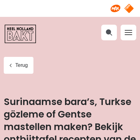
Omroep M
NPO S
Heel
Holland
Bakt
Zoeken
Terug
Surinaamse bara’s, Turkse
gözleme of Gentse
mastellen maken? Bekijk
ontbijttafel recepten van de