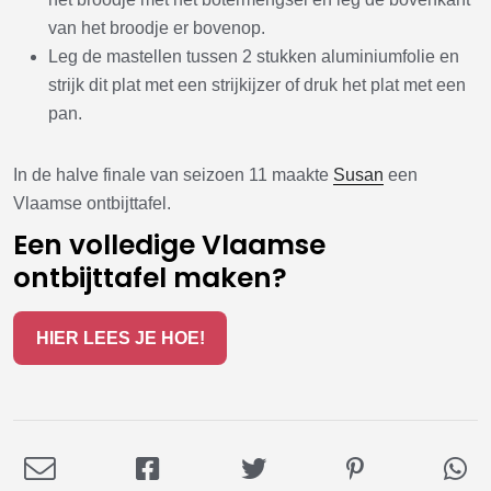
van het broodje er bovenop.
Leg de mastellen tussen 2 stukken aluminiumfolie en
strijk dit plat met een strijkijzer of druk het plat met een
pan.
In de halve finale van seizoen 11 maakte
Susan
een
Vlaamse ontbijttafel.
Een volledige Vlaamse
ontbijttafel maken?
HIER LEES JE HOE!
Deel
Deel
Deel
Deel
De