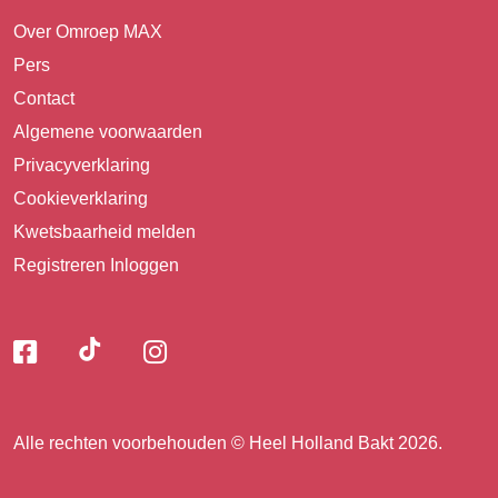
Over Omroep MAX
Pers
Contact
Algemene voorwaarden
Privacyverklaring
Cookieverklaring
Kwetsbaarheid melden
Registreren
Inloggen
Volg
Volg
Volg
Volg
ons
ons
ons
op
op
op
ons
TikTok
Facebook
Instagram
Alle rechten voorbehouden © Heel Holland Bakt 2026.
op