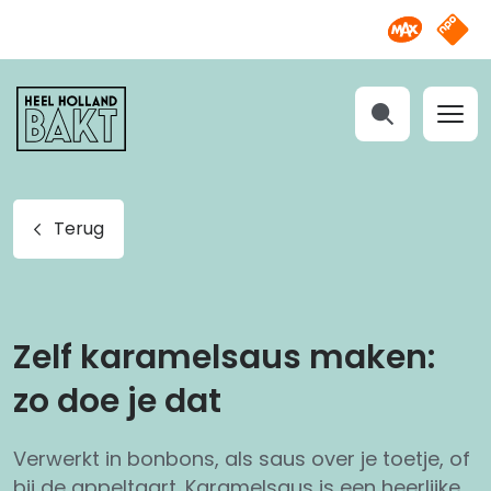
Omroep M
NPO S
Heel
Holland
Bakt
Zoeken
Terug
Zelf karamelsaus maken:
zo doe je dat
Verwerkt in bonbons, als saus over je toetje, of
bij de appeltaart. Karamelsaus is een heerlijke