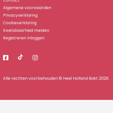
Contact
Algemene voorwaarden
Privacyverklaring
Cookieverklaring
Kwetsbaarheid melden
Registreren
Inloggen
Volg
Volg
Volg
Volg
ons
ons
ons
op
op
op
ons
TikTok
Facebook
Instagram
Alle rechten voorbehouden © Heel Holland Bakt 2026.
op
facebook