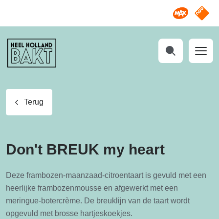
Omroep M
NPO S
Heel
Holland
Bakt
Zoeken
Terug
Don't BREUK my heart
Deze frambozen-maanzaad-citroentaart is gevuld met een
heerlijke frambozenmousse en afgewerkt met een
meringue-botercrème. De breuklijn van de taart wordt
opgevuld met brosse hartjeskoekjes.