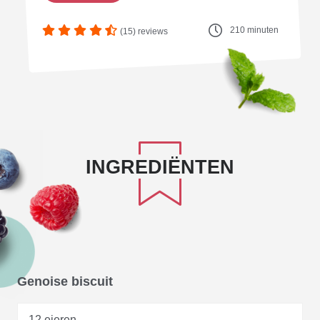
210 minuten
(15) reviews
INGREDIËNTEN
Genoise biscuit
12 eieren