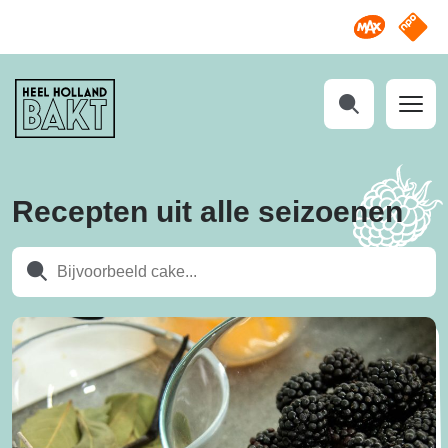
Omroep M
NPO S
Heel
Holland
Bakt
Zoeken
Recepten uit alle seizoenen
Zoeken
Zoeken