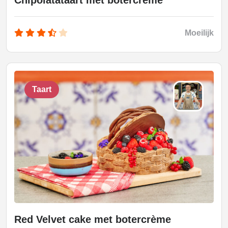
Chipolatataart met botercrème
Moeilijk
Taart
Red Velvet cake met botercrème