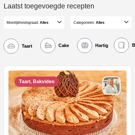
Laatst toegevoegde recepten
Moeilijkheidsgraad:
Alles
Categorieën:
Alles
B
Cake
Hartig
Taart
Taart, Bakvideo