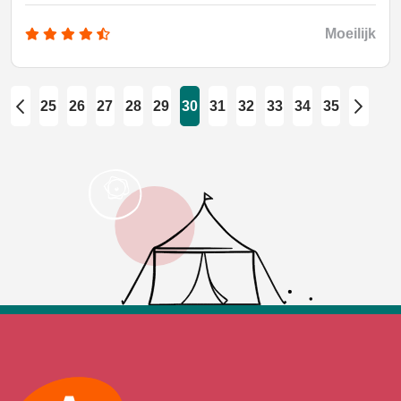
Moeilijk
25
26
27
28
29
30
31
32
33
34
35
prev
next
Max