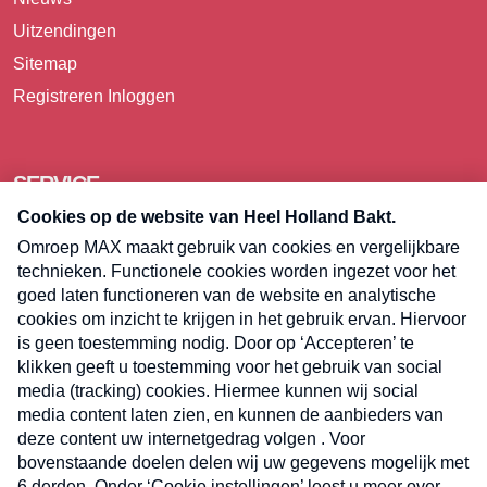
Uitzendingen
Sitemap
Registreren
Inloggen
SERVICE
Over Omroep MAX
Pers
Contact
Algemene voorwaarden
Privacyverklaring
Cookieverklaring
Kwetsbaarheid melden
Registreren
Inloggen