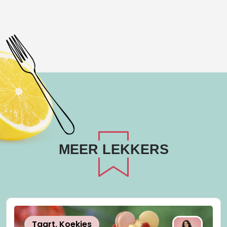
mail
MEER LEKKERS
Taart, Koekjes