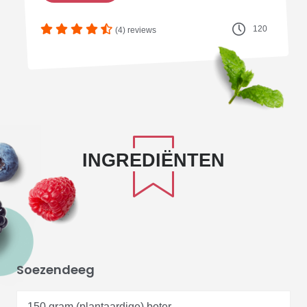
120
(4) reviews
INGREDIËNTEN
Soezendeeg
150 gram (plantaardige) boter