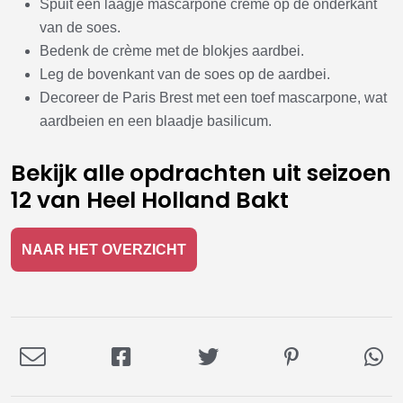
Spuit een laagje mascarpone crème op de onderkant
van de soes.
Bedenk de crème met de blokjes aardbei.
Leg de bovenkant van de soes op de aardbei.
Decoreer de Paris Brest met een toef mascarpone, wat
aardbeien en een blaadje basilicum.
Bekijk alle opdrachten uit seizoen
12 van Heel Holland Bakt
NAAR HET OVERZICHT
Deel
Deel
Deel
Deel
De
via
op
op
op
via
E-
Facebook
Twitter
Pinterest
Wh