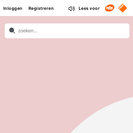
Omroep M
NPO S
Inloggen
Registreren
Lees voor
Zoeken
Zoeken