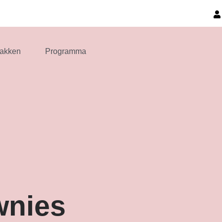
akken
Programma
wnies