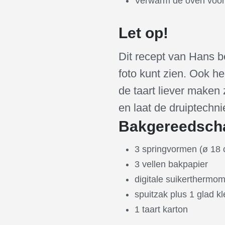
Verwarm de oven voor
Let op!
Dit recept van Hans be
foto kunt zien. Ook hee
de taart liever maken 
en laat de druiptechn
Bakgereedsch
3 springvormen (ø 18 
3 vellen bakpapier
digitale suikerthermom
spuitzak plus 1 glad k
1 taart karton