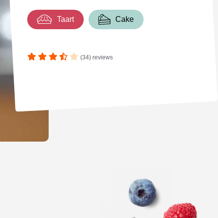
Taart
Cake
(34) reviews