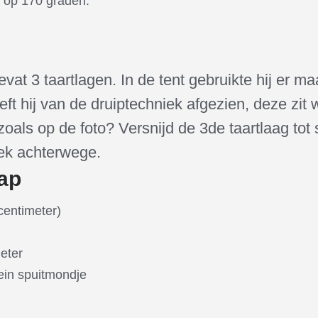
 op 170 graden.
vat 3 taartlagen. In de tent gebruikte hij er ma
ft hij van de druiptechniek afgezien, deze zit wé
zoals op de foto? Versnijd de 3de taartlaag tot
iek achterwege.
ap
centimeter)
eter
lein spuitmondje