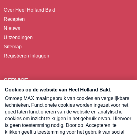
Over Heel Holland Bakt
Recepten
Nieuws
Uitzendingen
Sitemap
Registreren
Inloggen
SERVICE
Over Omroep MAX
Pers
Contact
Algemene voorwaarden
Privacyverklaring