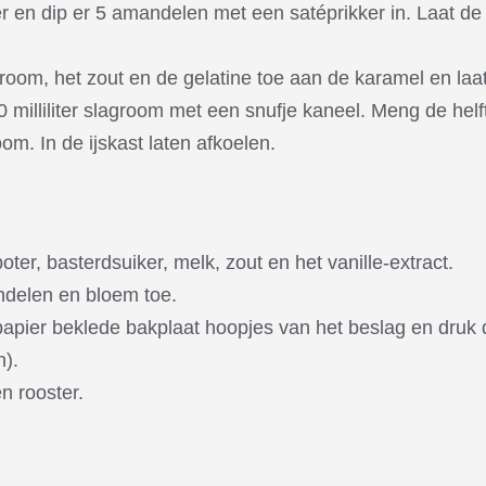
er en dip er 5 amandelen met een satéprikker in. Laat d
agroom, het zout en de gelatine toe aan de karamel en laa
 milliliter slagroom met een snufje kaneel. Meng de helf
m. In de ijskast laten afkoelen.
ter, basterdsuiker, melk, zout en het vanille-extract.
delen en bloem toe.
pier beklede bakplaat hoopjes van het beslag en druk 
n).
n rooster.