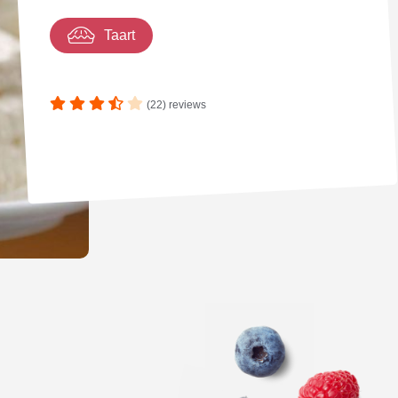
Taart
(22) reviews