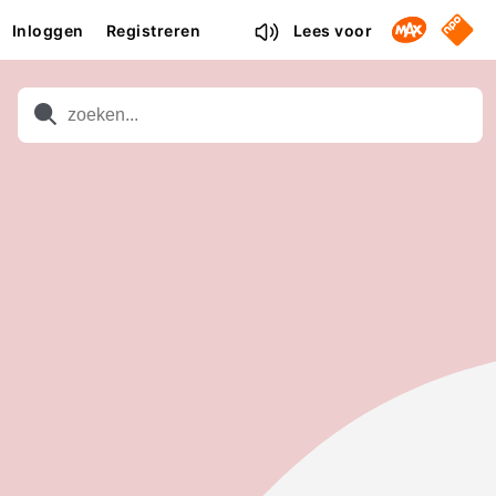
Omroep M
NPO S
Inloggen
Registreren
Lees voor
Zoeken
Zoeken