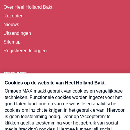
Over Heel Holland Bakt
Recepten
Nieuws
Uitzendingen
Sitemap
Registreren
Inloggen
SERVICE
Over Omroep MAX
Pers
Contact
Algemene voorwaarden
Privacyverklaring
Cookieverklaring