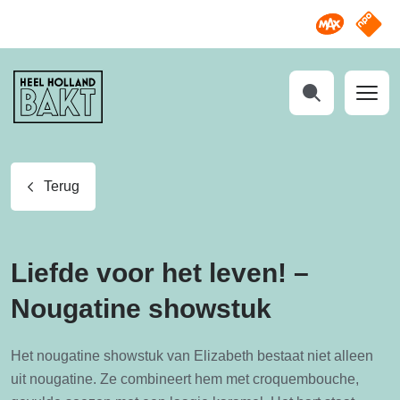
Omroep M
NPO S
Heel
Holland
Bakt
Zoeken
Terug
Liefde voor het leven! –
Nougatine showstuk
Het nougatine showstuk van Elizabeth bestaat niet alleen
uit nougatine. Ze combineert hem met croquembouche,