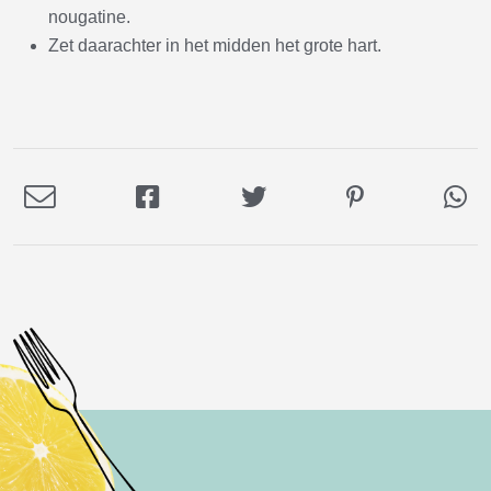
nougatine.
Zet daarachter in het midden het grote hart.
Deel
Deel
Deel
Deel
De
via
op
op
op
via
E-
Facebook
Twitter
Pinterest
Wh
mail