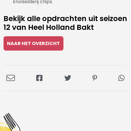
knolselderij chips.
Bekijk alle opdrachten uit seizoen
12 van Heel Holland Bakt
NAAR HET OVERZICHT
Deel
Deel
Deel
Deel
De
via
op
op
op
via
E-
Facebook
Twitter
Pinterest
Wh
mail