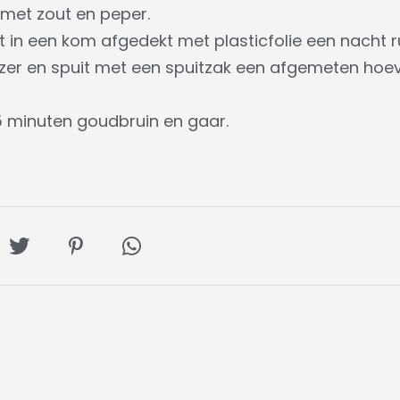
met zout en peper.
st in een kom afgedekt met plasticfolie een nacht r
zer en spuit met een spuitzak een afgemeten hoev
5 minuten goudbruin en gaar.
l
Deel
Deel
Deel
op
op
via
ebook
Twitter
Pinterest
Whatsapp