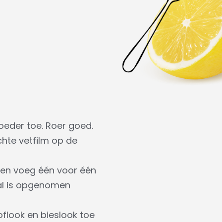
oeder toe. Roer goed.
chte vetfilm op de
 en voeg één voor één
aal is opgenomen
oflook en bieslook toe