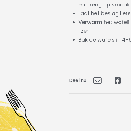
en breng op smaak 
Laat het beslag lief
Verwarm het wafelij
ijzer.
Bak de wafels in 4-
Deel nu
Deel
Dee
via
op
E-
Fac
mail