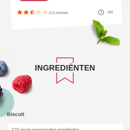
180
(12) reviews
INGREDIËNTEN
Biscuit
122 gram ongezouten roomboter