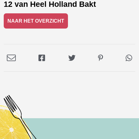
12 van Heel Holland Bakt
NAAR HET OVERZICHT
Deel
Deel
Deel
Deel
De
via
op
op
op
via
E-
Facebook
Twitter
Pinterest
Wh
mail