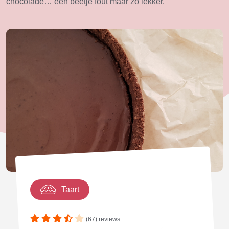
chocolade… een beetje fout maar zó lekker.
Taart
(67) reviews