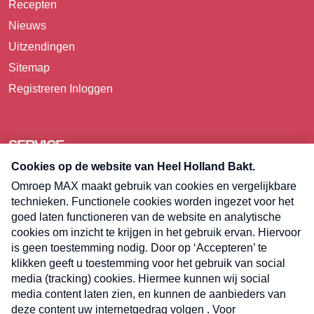
Recepten
Nieuws
Uitzendingen
Sitemap
Registreren
Inloggen
SERVICE
Over Omroep MAX
Pers
Contact
Algemene voorwaarden
Privacyverklaring
Cookieverklaring
Kwetsbaarheid melden