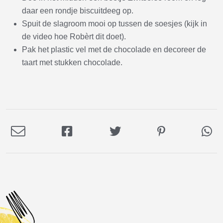
daar een rondje biscuitdeeg op.
Spuit de slagroom mooi op tussen de soesjes (kijk in
de video hoe Robèrt dit doet).
Pak het plastic vel met de chocolade en decoreer de
taart met stukken chocolade.
Deel
Deel
Deel
Deel
De
via
op
op
op
via
E-
Facebook
Twitter
Pinterest
Wh
mail