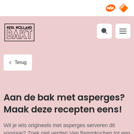
Omroep M
NPO S
Heel
Holland
Bakt
Zoeken
Terug
Aan de bak met asperges?
Maak deze recepten eens!
Wil je iets origineels met asperges serveren dit
voorjaar? Zoek niet verder! Van flammkuchen tot een