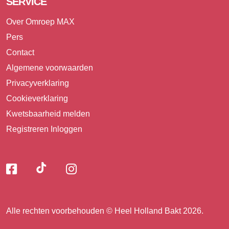
SERVICE
Over Omroep MAX
Pers
Contact
Algemene voorwaarden
Privacyverklaring
Cookieverklaring
Kwetsbaarheid melden
Registreren
Inloggen
Volg
Volg
Volg
Volg
ons
ons
ons
op
op
op
ons
TikTok
Facebook
Instagram
Alle rechten voorbehouden © Heel Holland Bakt 2026.