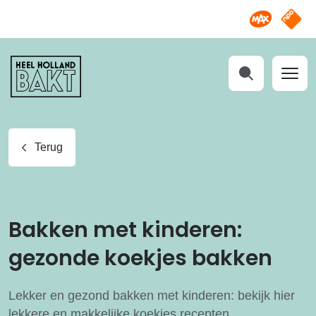
Omroep M
NPO S
Heel
Holland
Bakt
Zoeken
Terug
Bakken met kinderen:
gezonde koekjes bakken
Lekker en gezond bakken met kinderen: bekijk hier
lekkere en makkelijke koekjes recepten.