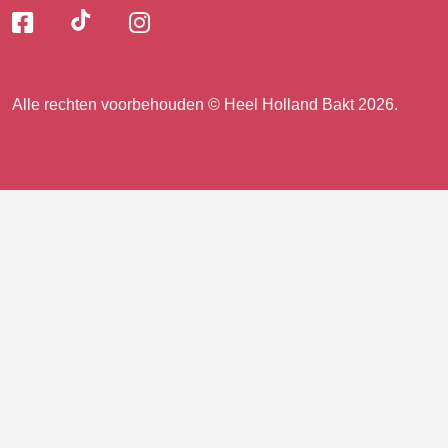
Volg
Volg
Volg
Volg
ons
ons
ons
op
op
op
ons
TikTok
Facebook
Instagram
Alle rechten voorbehouden © Heel Holland Bakt 2026.
op
facebook