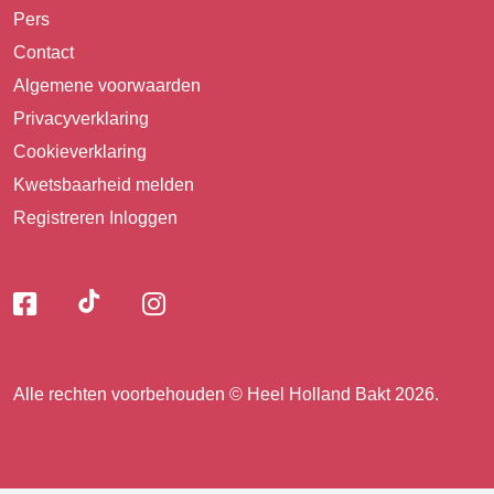
Pers
Contact
Algemene voorwaarden
Privacyverklaring
Cookieverklaring
Kwetsbaarheid melden
Registreren
Inloggen
Volg
Volg
Volg
Volg
ons
ons
ons
op
op
op
ons
TikTok
Facebook
Instagram
Alle rechten voorbehouden © Heel Holland Bakt 2026.
op