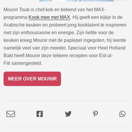
Mounir Toub is chef-kok en bekend van het MAX-
programma
Kook mee met MAX
. Hij geeft een kijkje in de
Arabische keuken en probeert jong kooktalent te inspireren
met zijn enthousiasme en energie. Zijn liefde voor de
keuken kreeg Mounir met de paplepel ingegoten, hij leerde
namelijk veel van zijn moeder. Speciaal voor Heel Holland
Bakt heeft Mounir deze lekkere recepten voor Eid-al-
Fitr samengesteld.
MEER OVER MOUNIR
Deel
Deel
Deel
Deel
De
via
op
op
op
via
E-
Facebook
Twitter
Pinterest
Wh