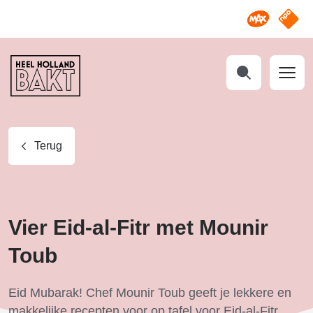
Omroep M
NPO S
Heel
Holland
Bakt
Zoeken
Terug
Vier Eid-al-Fitr met Mounir
Toub
Eid Mubarak! Chef Mounir Toub geeft je lekkere en
makkelijke recepten voor op tafel voor Eid-al-Fitr.