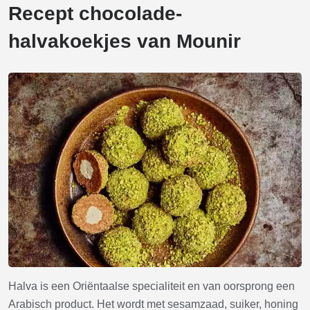
Recept chocolade-
halvakoekjes van Mounir
Halva is een Oriëntaalse specialiteit en van oorsprong een
Arabisch product. Het wordt met sesamzaad, suiker, honing