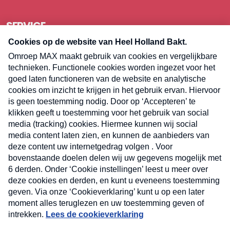
SERVICE
Over Omroep MAX
Pers
Contact
Algemene voorwaarden
Privacyverklaring
Cookieverklaring
Kwetsbaarheid melden
Registreren
Inloggen
E-meel? Schrijf je in voor de
Heel Holland Bakt
nieuwsbrief
Volg
Volg
Volg
Volg
ons
ons
ons
op
op
op
E-
ons
TikTok
Facebook
Instagram