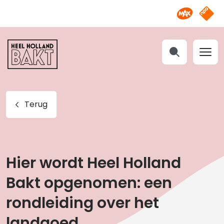
Omroep M
NPO S
Heel
Holland
Bakt
Zoeken
Terug
Hier wordt Heel Holland
Bakt opgenomen: een
rondleiding over het
landgoed