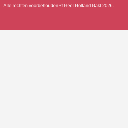
ons
Facebook
Instagram
Alle rechten voorbehouden © Heel Holland Bakt 2026.
op
facebook