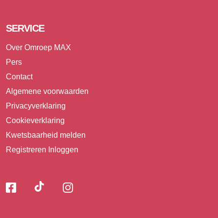
SERVICE
Over Omroep MAX
Pers
Contact
Algemene voorwaarden
Privacyverklaring
Cookieverklaring
Kwetsbaarheid melden
Registreren
Inloggen
Volg
Volg
Volg
Volg
ons
ons
ons
op
op
op
TikTok