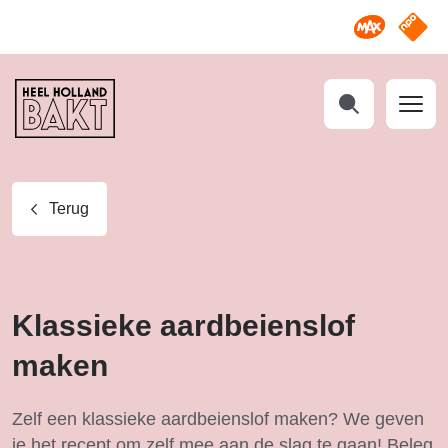
Omroep M
NPO S
Heel
Holland
Bakt
Zoeken
Terug
Klassieke aardbeienslof
maken
Zelf een klassieke aardbeienslof maken? We geven
je het recept om zelf mee aan de slag te gaan! Beleg