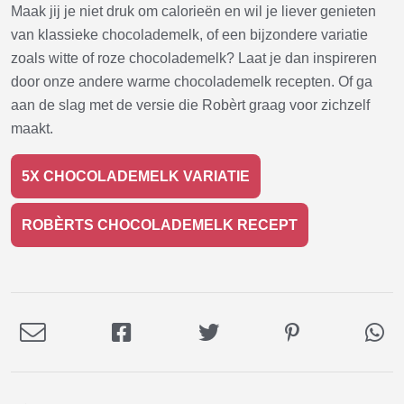
Maak jij je niet druk om calorieën en wil je liever genieten
van klassieke chocolademelk, of een bijzondere variatie
zoals witte of roze chocolademelk? Laat je dan inspireren
door onze andere warme chocolademelk recepten. Of ga
aan de slag met de versie die Robèrt graag voor zichzelf
maakt.
5X CHOCOLADEMELK VARIATIE
ROBÈRTS CHOCOLADEMELK RECEPT
Deel
Deel
Deel
Deel
De
via
op
op
op
via
E-
Facebook
Twitter
Pinterest
Wh
mail