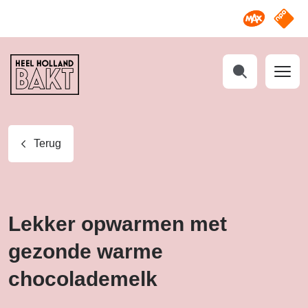
Omroep M
NPO S
Heel
Holland
Bakt
Zoeken
Terug
Lekker opwarmen met
gezonde warme
chocolademelk