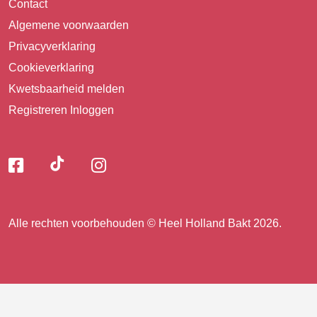
Contact
Algemene voorwaarden
Privacyverklaring
Cookieverklaring
Kwetsbaarheid melden
Registreren
Inloggen
Volg
Volg
Volg
Volg
ons
ons
ons
op
op
op
ons
TikTok
Facebook
Instagram
Alle rechten voorbehouden © Heel Holland Bakt 2026.
op
facebook