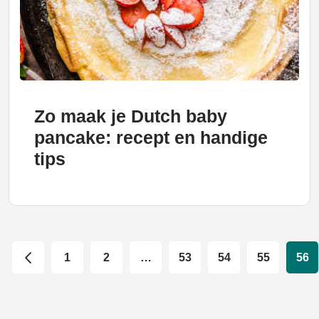
Zo maak je Dutch baby
pancake: recept en handige
tips
1
2
…
53
54
55
56