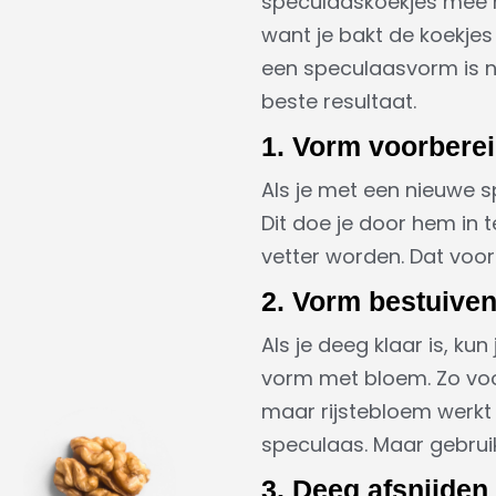
speculaaskoekjes mee m
want je bakt de koekjes
een speculaasvorm is ni
beste resultaat.
1. Vorm voorbere
Als je met een nieuwe s
Dit doe je door hem in t
vetter worden. Dat voor
2. Vorm bestuive
Als je deeg klaar is, ku
vorm met bloem. Zo voo
maar rijstebloem werkt h
speculaas. Maar gebruik 
3. Deeg afsnijden