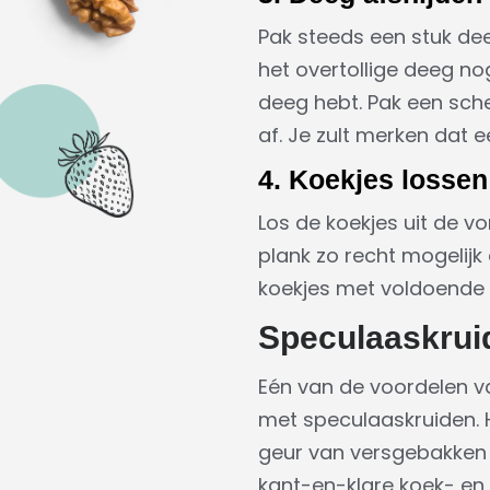
Pak steeds een stuk dee
het overtollige deeg nog
deeg hebt. Pak een sche
af. Je zult merken dat e
4. Koekjes lossen
Los de koekjes uit de v
plank zo recht mogelijk
koekjes met voldoende t
Speculaaskru
Eén van de voordelen v
met speculaaskruiden. He
geur van versgebakken 
kant-en-klare koek- en