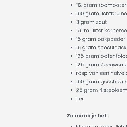
112 gram roomboter
150 gram lichtbruin
3 gram zout
55 milliliter karneme
15 gram bakpoeder
15 gram speculaask
125 gram patentbl
125 gram Zeeuwse 
rasp van een halve 
150 gram geschaaf
25 gram rijstebloem 
1 ei
Zo maak je het:
Meng de boter, lich