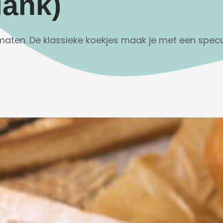
lank)
 maten. De klassieke koekjes maak je met een spec