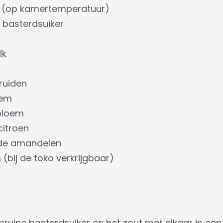
 (op kamertemperatuur)
e basterdsuiker
lk
ruiden
oem
bloem
citroen
de amandelen
(bij de toko verkrijgbaar)
tbruine basterdsuiker en het zout met elkaar in ee