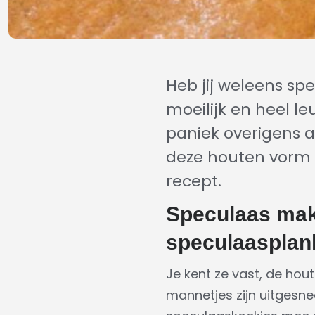
Heb jij weleens sp
moeilijk en heel l
paniek overigens al
deze houten vorm k
recept.
Speculaas mak
speculaasplan
Je kent ze vast, de hou
mannetjes zijn uitgesne