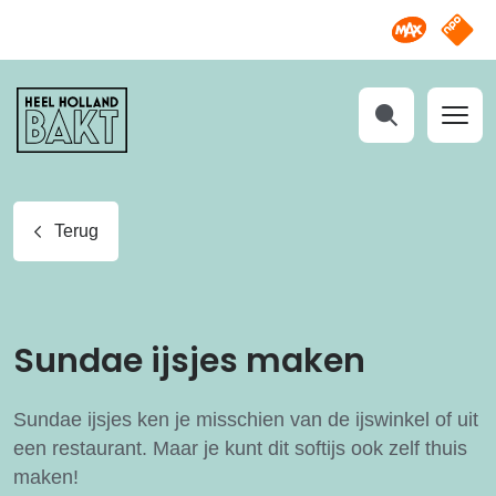
Omroep M
NPO S
Heel
Holland
Bakt
Zoeken
Terug
Sundae ijsjes maken
Sundae ijsjes ken je misschien van de ijswinkel of uit
een restaurant. Maar je kunt dit softijs ook zelf thuis
maken!