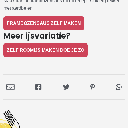
Maak dan de frambozensaus uit dit recept. Ook erg lekker
met aardbeien.
FRAMBOZENSAUS ZELF MAKEN
Meer ijsvariatie?
ZELF ROOMIJS MAKEN DOE JE ZO
Deel
Deel
Deel
Deel
De
via
op
op
op
via
E-
Facebook
Twitter
Pinterest
Wh
mail