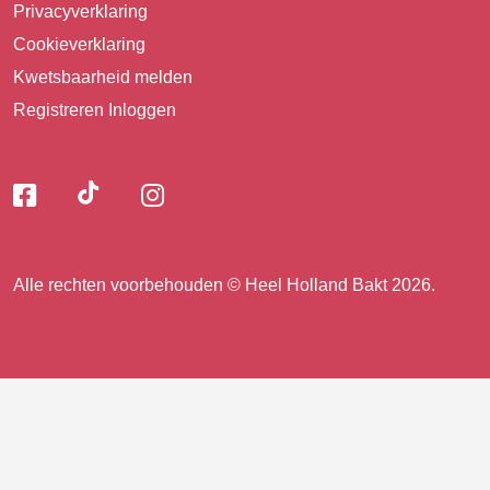
Privacyverklaring
Cookieverklaring
Kwetsbaarheid melden
Registreren
Inloggen
Volg
Volg
Volg
Volg
ons
ons
ons
op
op
op
ons
TikTok
Facebook
Instagram
Alle rechten voorbehouden © Heel Holland Bakt 2026.
op
facebook