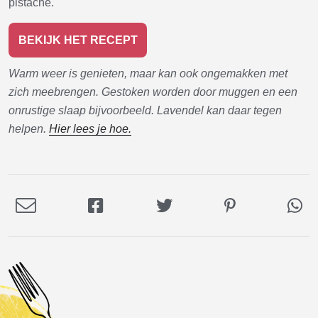
pistache.
BEKIJK HET RECEPT
Warm weer is genieten, maar kan ook ongemakken met
zich meebrengen. Gestoken worden door muggen en een
onrustige slaap bijvoorbeeld. Lavendel kan daar tegen
helpen.
Hier lees je hoe.
Deel
Deel
Deel
Deel
De
via
op
op
op
via
E-
Facebook
Twitter
Pinterest
Wh
mail