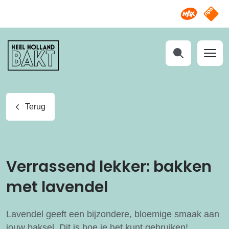
Omroep M
NPO S
Heel
Holland
Bakt
Zoeken
Terug
Verrassend lekker: bakken
met lavendel
Lavendel geeft een bijzondere, bloemige smaak aan
jouw baksel. Dit is hoe je het kunt gebruiken!