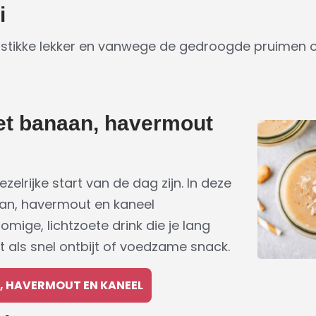
i
tstikke lekker en vanwege de gedroogde pruimen oo
et banaan, havermout
elrijke start van de dag zijn. In deze
n, havermout en kaneel
mige, lichtzoete drink die je lang
t als snel ontbijt of voedzame snack.
, HAVERMOUT EN KANEEL