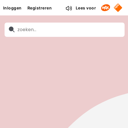
Omroep M
NPO S
Inloggen
Registreren
Lees voor
Zoeken
Zoeken