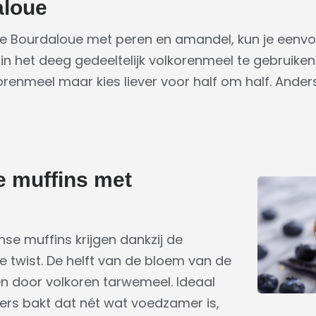
aloue
te Bourdaloue met peren en amandel, kun je eenvou
in het deeg gedeeltelijk volkorenmeel te gebruiken.
renmeel maar kies liever voor half om half. Ande
e muffins met
se muffins krijgen dankzij de
e twist. De helft van de bloem van de
en door volkoren tarwemeel. Ideaal
kers bakt dat nét wat voedzamer is,