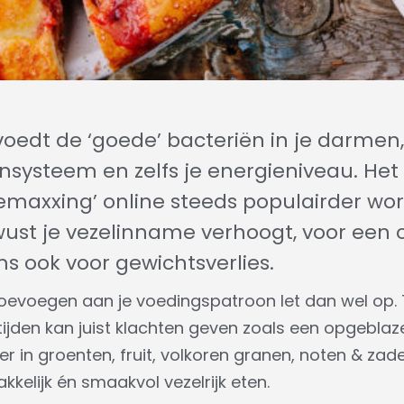
 voedt de ‘goede’ bacteriën in je darmen
systeem en zelfs je energieniveau. Het 
bremaxxing’ online steeds populairder wo
wust je vezelinname verhoogt, voor een
 ook voor gewichtsverlies.
toevoegen aan je voedingspatroon let dan wel op. T
jden kan juist klachten geven zoals een opgeblaze
er in groenten, fruit, volkoren granen, noten & zad
kelijk én smaakvol vezelrijk eten.