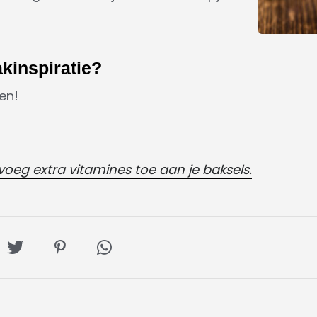
akinspiratie?
en!
oeg extra vitamines toe aan je baksels.
l
Deel
Deel
Deel
op
op
via
ebook
Twitter
Pinterest
Whatsapp