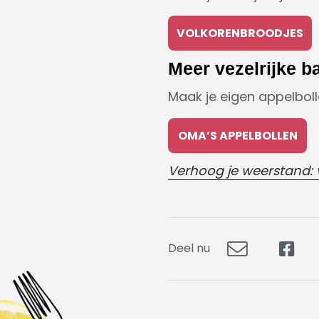
VOLKORENBROODJES
Meer vezelrijke b
Maak je eigen appelboll
OMA’S APPELBOLLEN
Verhoog je weerstand: v
Deel nu
Deel
Dee
via
op
E-
Fac
mail