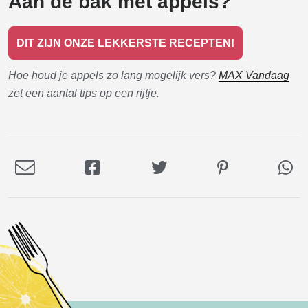
Aan de bak met appels?
DIT ZIJN ONZE LEKKERSTE RECEPTEN!
Hoe houd je appels zo lang mogelijk vers?
MAX Vandaag
zet een aantal tips op een rijtje.
Deel
Deel
Deel
Deel
De
via
op
op
op
via
E-
Facebook
Twitter
Pinterest
Wh
mail