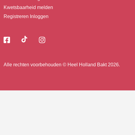
Kwetsbaarheid melden
Registreren
Inloggen
Volg
Volg
Volg
Volg
ons
ons
ons
op
op
op
ons
TikTok
Facebook
Instagram
Alle rechten voorbehouden © Heel Holland Bakt 2026.
op
facebook