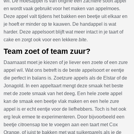
wil. De moesappel is van origine een zachtere soort appel
en wordt vaak gebruikt voor het maken van appelmoes.
Deze appel valt tijdens het bakken een beetje uit elkaar en
je hoeft er minder op te kauwen. De handappel is wat
harder. Deze appelsoort blijft wat meer intact in je taart of
cake en zorgt ook voor een lekkere
bite
.
Team zoet of team zuur?
Daarnaast moet je kiezen of je liever een zoete of een zure
appel wil. Wat ons betreft is de beste appelsoort er eentje
die perfect in balans is. Zoetzure appels als de Elstar of de
Jonagold. In een appeltaart mengt deze smaak het beste
met de zoete smaak van het deeg. Een hele zoete appel
kan de smaak een beetje vlak maken en een hele zure
appel is er echt eentje voor de liefhebbers. Toch is het ook
erg leuk ermee te experimenteren. Door bijvoorbeeld een
beetje citroensap toe te voegen aan een taart met Cox
Orange, of juist te bakken met wat suikerparels als je de