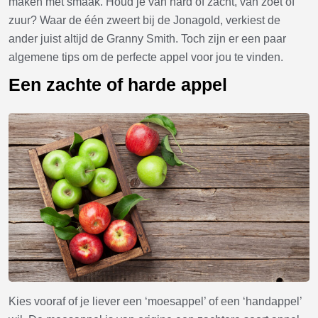
maken met smaak. Houd je van hard of zacht, van zoet of
zuur? Waar de één zweert bij de Jonagold, verkiest de
ander juist altijd de Granny Smith. Toch zijn er een paar
algemene tips om de perfecte appel voor jou te vinden.
Een zachte of harde appel
Kies vooraf of je liever een ‘moesappel’ of een ‘handappel’