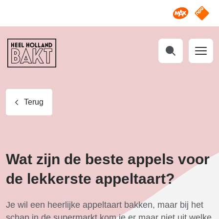
Omroep M
NPO S
Heel
Holland
Bakt
Zoeken
Terug
Wat zijn de beste appels voor
de lekkerste appeltaart?
Je wil een heerlijke appeltaart bakken, maar bij het
schap in de supermarkt kom je er maar niet uit welke