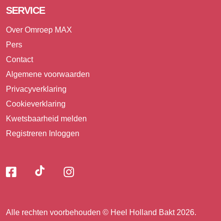
SERVICE
Over Omroep MAX
Pers
Contact
Algemene voorwaarden
Privacyverklaring
Cookieverklaring
Kwetsbaarheid melden
Registreren
Inloggen
Volg
Volg
Volg
Volg
ons
ons
ons
op
op
op
ons
TikTok
Facebook
Instagram
Alle rechten voorbehouden © Heel Holland Bakt 2026.