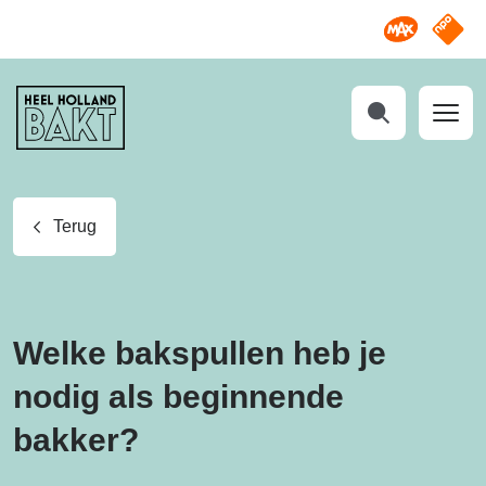
Omroep M
NPO S
Heel
Holland
Bakt
Zoeken
Terug
Welke bakspullen heb je
nodig als beginnende
bakker?