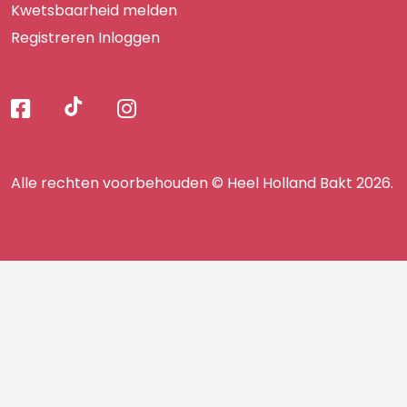
Kwetsbaarheid melden
Registreren
Inloggen
Volg
Volg
Volg
Volg
ons
ons
ons
op
op
op
ons
TikTok
Facebook
Instagram
Alle rechten voorbehouden © Heel Holland Bakt 2026.
op
facebook