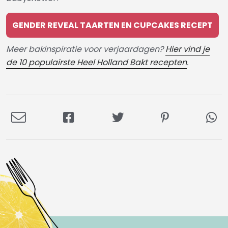
GENDER REVEAL TAARTEN EN CUPCAKES RECEPT
Meer bakinspiratie voor verjaardagen?
Hier vind je
de 10 populairste Heel Holland Bakt recepten
.
Deel
Deel
Deel
Deel
De
via
op
op
op
via
E-
Facebook
Twitter
Pinterest
Wh
mail