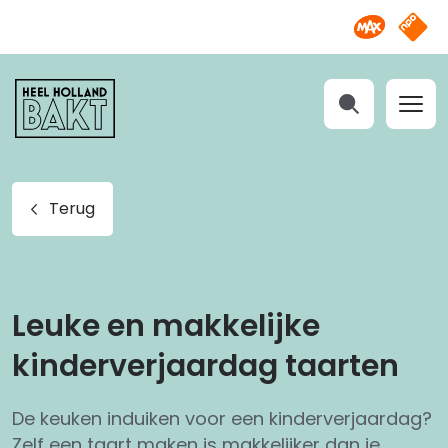
Omroep M
NPO S
Heel
Holland
Bakt
Zoeken
Terug
Leuke en makkelijke
kinderverjaardag taarten
De keuken induiken voor een kinderverjaardag?
Zelf een taart maken is makkelijker dan je