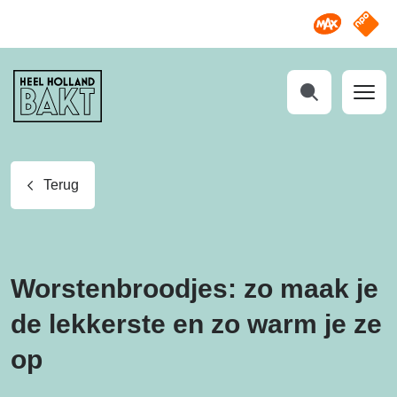
Omroep M
NPO S
Heel
Holland
Bakt
Zoeken
Terug
Worstenbroodjes: zo maak je
de lekkerste en zo warm je ze
op