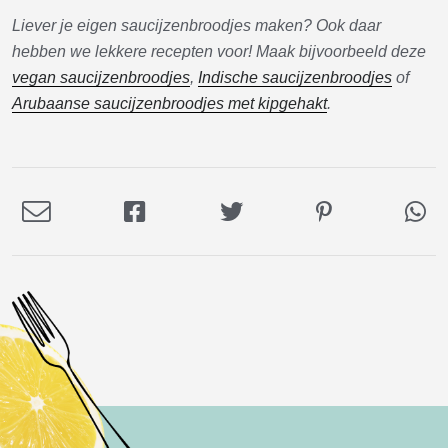
Liever je eigen saucijzenbroodjes maken? Ook daar
hebben we lekkere recepten voor! Maak bijvoorbeeld deze
vegan saucijzenbroodjes
,
Indische saucijzenbroodjes
of
Arubaanse saucijzenbroodjes met kipgehakt
.
Deel
Deel
Deel
Deel
De
via
op
op
op
via
E-
Facebook
Twitter
Pinterest
Wh
mail