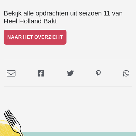
Bekijk alle opdrachten uit seizoen 11 van
Heel Holland Bakt
NAAR HET OVERZICHT
Deel
Deel
Deel
Deel
De
via
op
op
op
via
E-
Facebook
Twitter
Pinterest
Wh
mail