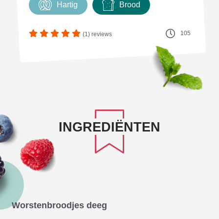
Hartig
Brood
105
(1) reviews
INGREDIËNTEN
Worstenbroodjes deeg