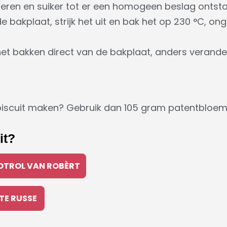
eieren en suiker tot er een homogeen beslag ontsta
e bakplaat, strijk het uit en bak het op 230 °C, on
het bakken direct van de bakplaat, anders verandert
el biscuit maken? Gebruik dan 105 gram patentbloe
it?
OTROL VAN ROBÈRT
TE RUSSE