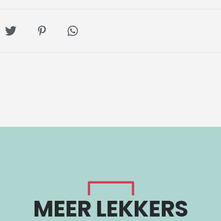
l
Deel
Deel
Deel
op
op
via
ebook
Twitter
Pinterest
Whatsapp
MEER LEKKERS