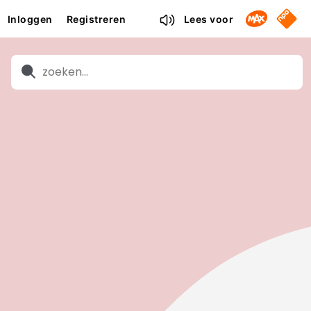
Omroep M
NPO S
Inloggen
Registreren
Lees voor
Zoeken
Zoeken