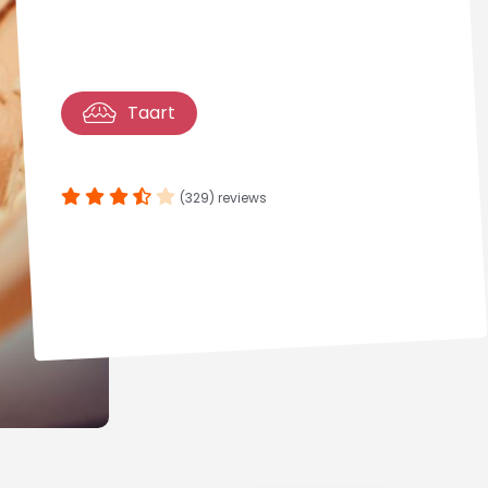
Taart
(329) reviews