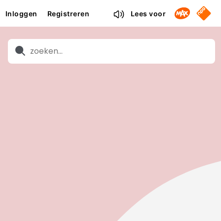
Omroep M
NPO S
Inloggen
Registreren
Lees voor
Zoeken
Zoeken