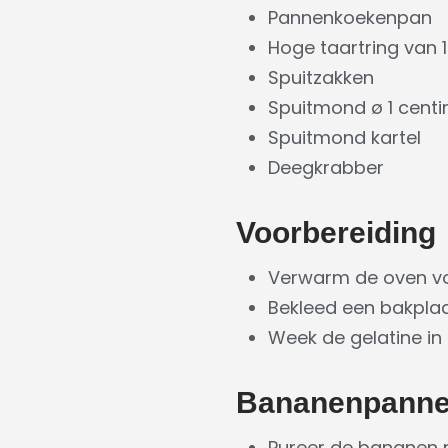
Pannenkoekenpan
Hoge taartring van 
Spuitzakken
Spuitmond ø 1 cent
Spuitmond kartel
Deegkrabber
Voorbereiding
Verwarm de oven vo
Bekleed een bakpla
Week de gelatine in
Bananenpann
Pureer de bananen 