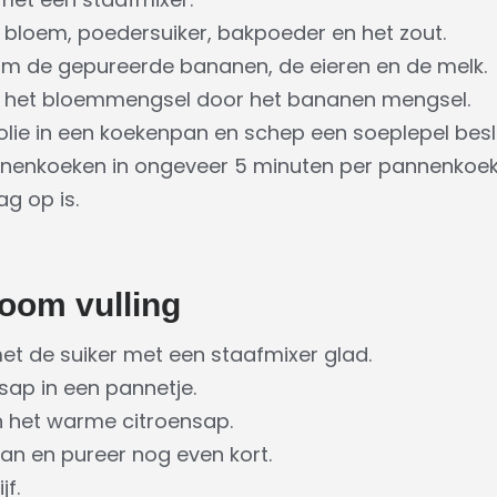
bloem, poedersuiker, bakpoeder en het zout.
om de gepureerde bananen, de eieren en de melk.
 het bloemmengsel door het bananen mengsel.
 olie in een koekenpan en schep een soeplepel besl
enkoeken in ongeveer 5 minuten per pannenkoek
ag op is.
oom vulling
t de suiker met een staafmixer glad.
ap in een pannetje.
in het warme citroensap.
aan en pureer nog even kort.
jf.