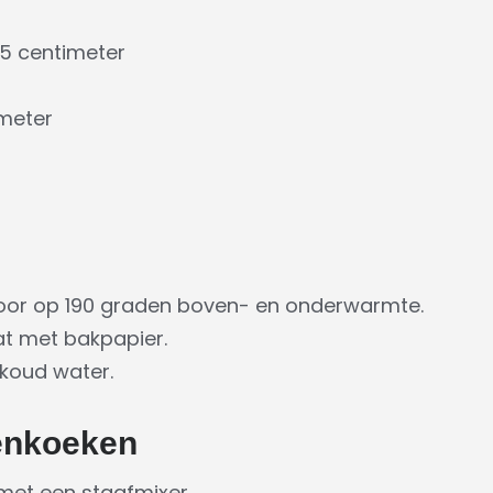
15 centimeter
imeter
or op 190 graden boven- en onderwarmte.
at met bakpapier.
 koud water.
enkoeken
met een staafmixer.