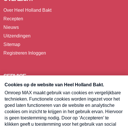
Over Heel Holland Bakt
Recepten
Nieuws
Uitzendingen
Sitemap
Registreren
Inloggen
SERVICE
Over Omroep MAX
Pers
Contact
Algemene voorwaarden
Privacyverklaring