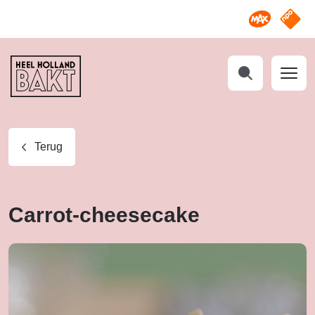
Omroep M
NPO S
Heel
Holland
Bakt
Zoeken
Terug
Carrot-cheesecake