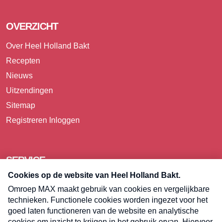
OVERZICHT
Over Heel Holland Bakt
Recepten
Nieuws
Uitzendingen
Sitemap
Registreren
Inloggen
SERVICE
Over Omroep MAX
Pers
Contact