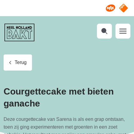
Omroep M
NPO S
Heel
Holland
Bakt
Zoeken
Terug
Courgettecake met bieten
ganache
Deze courgettecake van Sarena is als een grap ontstaan,
toen zij ging experimenteren met groenten in een zoet