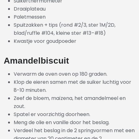
Suikerthermometer
Draaiplateau
Paletmessen
Spuitzakken + tips (rond #2/3, ster 1M/2D,
blad/ruffle #104, kleine ster #13–#18)
Kwastje voor goudpoeder
Amandelbiscuit
Verwarm de oven oven op 180 graden.
Klop de eieren samen met de suiker luchtig voor
8-10 minuten.
Zeef de bloem, maïzena, het amandelmeel en
zout.
Spatel er voorzichtig doorheen.
Meng de olie en vanille door het beslag.
Verdeel het beslag in de
2 springvormen met een
diameter van 20 centimeter en de
2