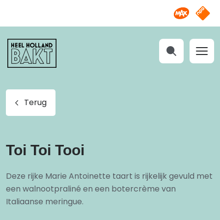
Omroep M
NPO S
Heel
Holland
Bakt
Zoeken
Terug
Toi Toi Tooi
Deze rijke Marie Antoinette taart is rijkelijk gevuld met
een walnootpraliné en een botercrème van
Italiaanse meringue.