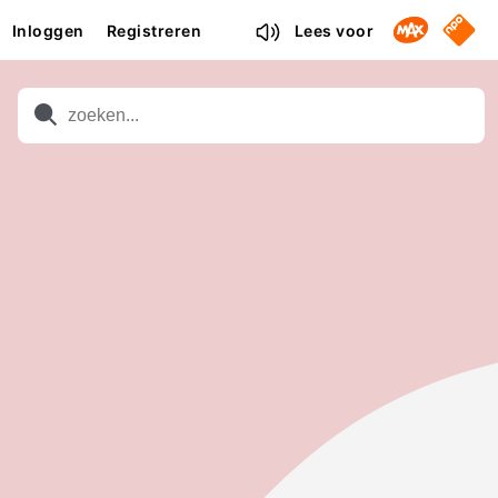
Omroep M
NPO S
Inloggen
Registreren
Lees voor
Zoeken
Zoeken