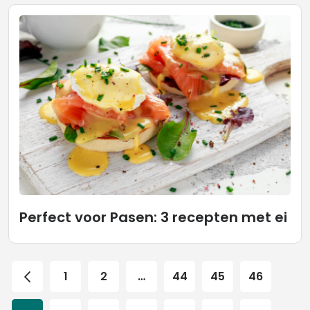
Perfect voor Pasen: 3 recepten met ei
1
2
…
44
45
46