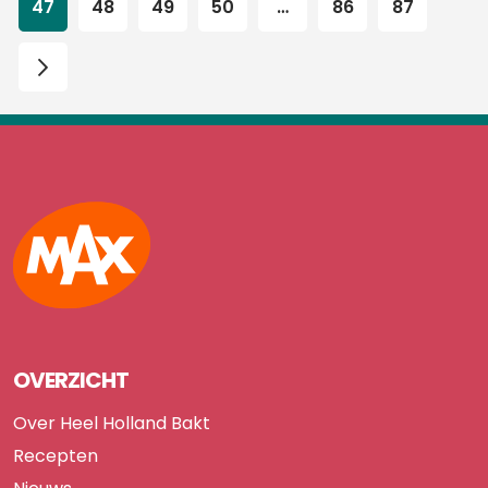
47
48
49
50
…
86
87
Max
OVERZICHT
Over Heel Holland Bakt
Recepten