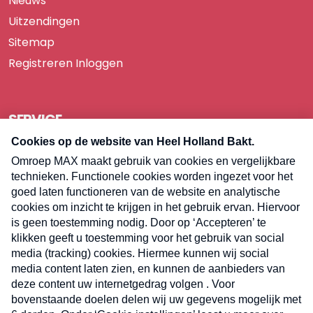
Nieuws
Uitzendingen
Sitemap
Registreren
Inloggen
SERVICE
Over Omroep MAX
Pers
Contact
Algemene voorwaarden
Privacyverklaring
Cookieverklaring
Kwetsbaarheid melden
Registreren
Inloggen
E-meel? Schrijf je in voor de