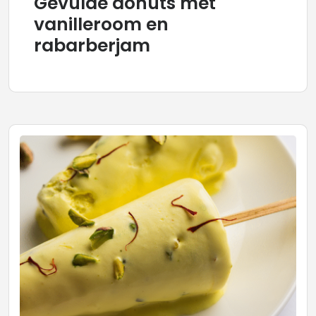
Gevulde donuts met
vanilleroom en
rabarberjam