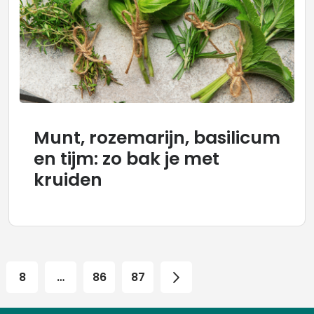
Munt, rozemarijn, basilicum
en tijm: zo bak je met
kruiden
8
…
86
87