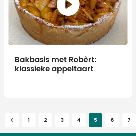
Bakbasis met Robèrt:
klassieke appeltaart
1
2
3
4
5
6
7