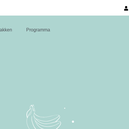
akken
Programma