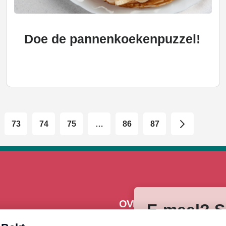
Doe de pannenkoekenpuzzel!
73
74
75
…
86
87
OVERZICHT
E-meel? Sc
Over Heel Holland Bakt