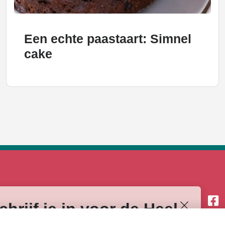
Een echte paastaart: Simnel
cake
V
Volg
SERVICE
hrijf je in voor de Heel
o
o
Over Omroep MAX