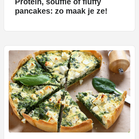
Protein, soufflé of fluffy
pancakes: zo maak je ze!