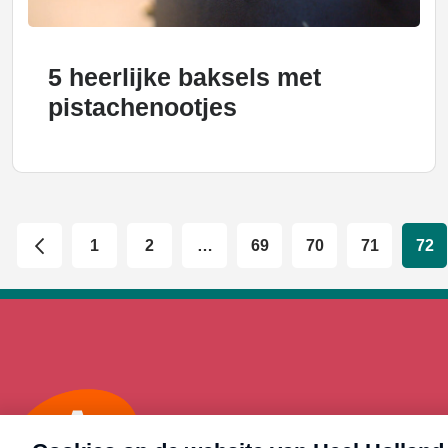
5 heerlijke baksels met
pistachenootjes
1
2
…
69
70
71
72
Max