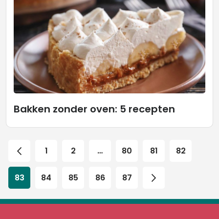
Bakken zonder oven: 5 recepten
1
2
…
80
81
82
83
84
85
86
87