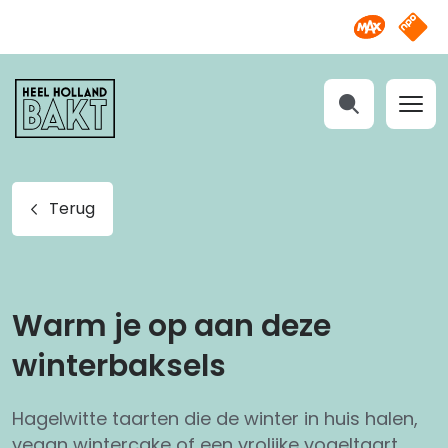
Omroep M
NPO S
Heel
Holland
Bakt
Zoeken
Terug
Warm je op aan deze
winterbaksels
Hagelwitte taarten die de winter in huis halen,
vegan wintercake of een vrolijke vogeltaart