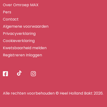
Over Omroep MAX
Pers
Contact
Algemene voorwaarden
Privacyverklaring
Cookieverklaring
Kwetsbaarheid melden
Registreren
Inloggen
Volg
Volg
Volg
Volg
ons
ons
ons
op
op
op
ons
TikTok
Facebook
Instagram
Alle rechten voorbehouden © Heel Holland Bakt 2026.
op